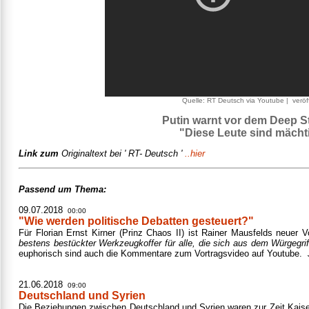
Quelle: RT Deutsch via Youtube | veröf
Putin warnt vor dem Deep S
"Diese Leute sind mächt
Link zum
Originaltext bei ' RT- Deutsch '
..hier
Passend um Thema:
09.07.2018
00:00
"Wie werden politische Debatten gesteuert?"
Für Florian Ernst Kirner (Prinz Chaos II) ist Rainer Mausfelds neuer V
bestens bestückter Werkzeugkoffer für alle, die sich aus dem Würgegrif
euphorisch sind auch die Kommentare zum Vortragsvideo auf Youtube.
21.06.2018
09:00
Deutschland und Syrien
Die Beziehungen zwischen Deutschland und Syrien waren zur Zeit Kaiser 