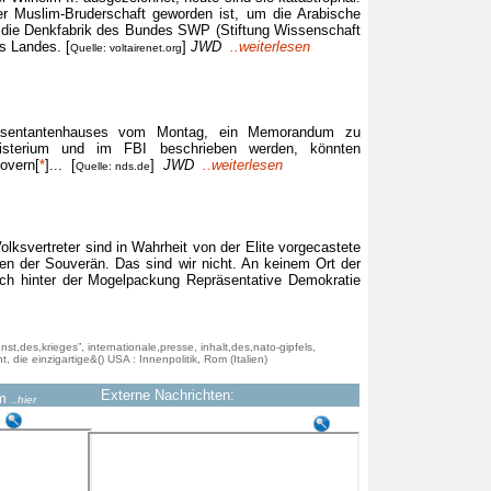
er Muslim-Bruderschaft geworden ist, um die Arabische
d die Denkfabrik des Bundes SWP (Stiftung Wissenschaft
es Landes. [
]
JWD
..weiterlesen
Quelle: voltairenet.org
räsentantenhauses vom Montag, ein Memorandum zu
nisterium und im FBI beschrieben werden, könnten
overn[
*
]... [
]
JWD
..weiterlesen
Quelle: nds.de
olksvertreter sind in Wahrheit von der Elite vorgecastete
ären der Souverän. Das sind wir nicht. An keinem Ort der
sich hinter der Mogelpackung Repräsentative Demokratie
nst,des,krieges”, internationale,presse, inhalt,des,nato-gipfels,
 die einzigartige&() USA : Innenpolitik, Rom (Italien)