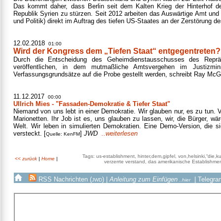
Das kommt daher, dass Berlin seit dem Kalten Krieg der Hinterhof d
Republik Syrien zu stürzen. Seit 2012 arbeiten das Auswärtige Amt un
und Politik) direkt im Auftrag des tiefen US-Staates an der Zerstörung d
12.02.2018
01:00
Wird der Kongress dem „Tiefen Staat“ entgegentreten?
Durch die Entscheidung des Geheimdienstausschusses des Rep
veröffentlichen, in dem mutmaßliche Amtsvergehen im Justizmi
Verfassungsgrundsätze auf die Probe gestellt werden, schreibt Ray McG
11.12.2017
00:00
Ullrich Mies - "Fassaden-Demokratie & Tiefer Staat"
Niemand von uns lebt in einer Demokratie. Wir glauben nur, es zu tun. V
Marionetten. Ihr Job ist es, uns glauben zu lassen, wir, die Bürger, w
Welt. Wir leben in simulierten Demokratien. Eine Demo-Version, die 
versteckt. [
]
JWD
..weiterlesen
Quelle: KenFM
Tags: us-establishment, hinter,dem,gipfel, von,helsinki,“die,ku
<< zurück
|
Home
|
verzerrte verstand, das amerikanische Establishment,