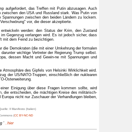
p aufgefordert, das Treffen mit Putin abzusagen. Auch
gen zwischen den USA und Russland stark. Was Putin von
ie Spannungen zwischen den beiden Ländern zu lockern.
rschwörung" vor, die dieser akzeptierte.
n entwickeln werden: den Status der Krim, den Zustand
im Gegenzug verlangen wird. Es ist jedoch sicher, dass
 mit dem Feind zu bezichtigen.
ur die Demokraten (die mit einer Umkehrung der formalen
, darunter wichtige Vertreter der Regierung Trump selbst.
uropa, dessen Macht und Gewin-ne mit Spannungen und
 Atmosphäre des Gipfels von Helsinki Wirklichkeit wird.
bzug der US/NATO-Truppen, einschließlich der nuklearen
ATO-Osterweiterung.
iner Einigung über diese Fragen kommen sollte, wird
, die entscheiden, die mächtigen Kreise des militärisch-
nd Europa nicht nur Zuschauer der Verhandlungen bleiben,
lle: Il Manifesto (Italien)
e Commons (
CC BY-NC-ND
g '
..hier