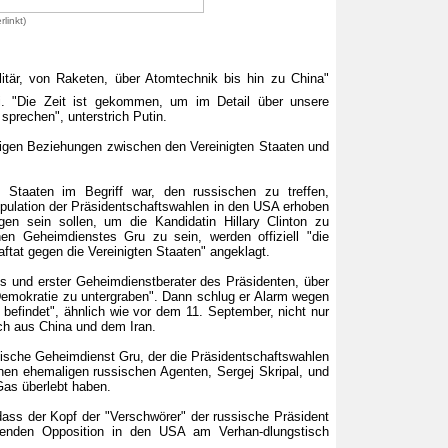
rlinkt)
itär, von Raketen, über Atomtechnik bis hin zu China"
ki. "Die Zeit ist gekommen, um im Detail über unsere
sprechen", unterstrich Putin.
ftigen Beziehungen zwischen den Vereinigten Staaten und
n Staaten im Begriff war, den russischen zu treffen,
pulation der Präsidentschaftswahlen in den USA erhoben
gen sein sollen, um die Kandidatin Hillary Clinton zu
en Geheimdienstes Gru zu sein, werden offiziell "die
tat gegen die Vereinigten Staaten" angeklagt.
es und erster Geheimdienstberater des Präsidenten, über
 Demokratie zu untergraben". Dann schlug er Alarm wegen
 befindet", ähnlich wie vor dem 11. September, nicht nur
ch aus China und dem Iran.
ssische Geheimdienst Gru, der die Präsidentschaftswahlen
einen ehemaligen russischen Agenten, Sergej Skripal, und
 Gas überlebt haben.
 dass der Kopf der "Verschwörer" der russische Präsident
ifenden Opposition in den USA am Verhan-dlungstisch