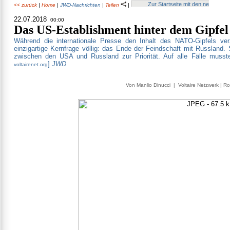
<< zurück
|
Home
|
JWD-Nachrichten
|
Teilen
|
22.07.2018
00:00
Das US-Establishment hinter dem Gipfel
Während die internationale Presse den Inhalt des NATO-Gipfels ver
einzigartige Kernfrage völlig: das Ende der Feindschaft mit Russland. 
zwischen den USA und Russland zur Priorität. Auf alle Fälle musst
]
JWD
voltairenet.org
Von Manlio Dinucci | Voltaire Netzwerk | Rom 