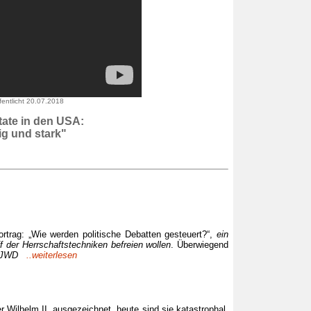
fentlicht 20.07.2018
tate in den USA:
ig und stark"
ortrag: „Wie werden politische Debatten gesteuert?“,
ein
f der Herrschaftstechniken befreien wollen
. Überwiegend
JWD
..weiterlesen
Wilhelm II. ausgezeichnet, heute sind sie katastrophal.