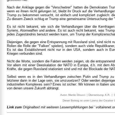
Nach der Anklage gegen die "Verschwörer" hatten die Demokraten Trum
wenn es ihnen nicht gelungen ist, bleibt ihr Druck auf die Verhandlun
Trump zu bekommen versucht, ist einfach und kompliziert zugleich: d
Zu diesem Zweck schlug er Trump eine gemeinsame Untersuchung der "Ve
Es ist nicht bekannt, wie sich die Verhandlungen über die Kernfrage
Syriens, Atomwaffen und andere. Es ist auch nicht bekannt, was Trump 
jedes Zugeständnis benutzt werden kann, um Trump der Komplizenschaft
Diejenigen, die gegen eine Entspannung mit Russland sind, sind nicht n
Rollen die Rolle der "Falken" spielen), sondern auch viele Republikaner
Es ist das Establishment nicht nur in den USA, sondern auch in E
Kriegen verbunden sind.
Nicht die Worte, sondern die Fakten werden zeigen, ob die entspannende
Vor allem mit einer Deeskalation der NATO in Europa, d.h. mit dem A
Kräfte, die gegen Russland stationiert sind und mit der Blockade der N
Selbst wenn es in den Verhandlungen zwischen Putin und Trump zu e
letzterer dann in der Lage sein, sie umzusetzen? Oder werden diejenigen
industriellen Komplexes sein? Eines ist sicher: Wir können in Italien u
von denen unsere Zukunft abhängt.
Autor: Manlio Dinucci | Übersetzung: K.R. | Que
Dieser Beitrag ist unter Lizenz der Creativ
Link zum
Originaltext mit weiteren Leseempfehlungen bei ' voltairenet.or