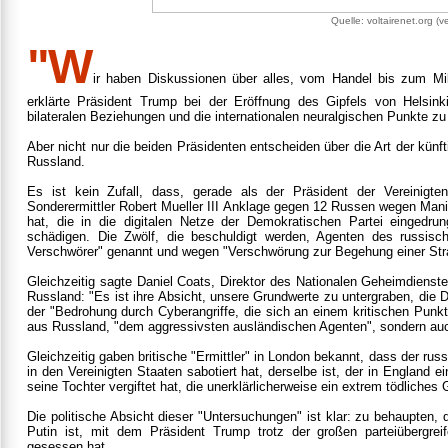
Quelle: voltairenet.org (ve
"
W
ir haben Diskussionen über alles, vom Handel bis zum Mil
erklärte Präsident Trump bei der Eröffnung des Gipfels von Helsin
bilateralen Beziehungen und die internationalen neuralgischen Punkte zu 
Aber nicht nur die beiden Präsidenten entscheiden über die Art der kün
Russland.
Es ist kein Zufall, dass, gerade als der Präsident der Vereinigte
Sonderermittler Robert Mueller III Anklage gegen 12 Russen wegen Mani
hat, die in die digitalen Netze der Demokratischen Partei eingedrun
schädigen. Die Zwölf, die beschuldigt werden, Agenten des russisch
Verschwörer" genannt und wegen "Verschwörung zur Begehung einer Straf
Gleichzeitig sagte Daniel Coats, Direktor des Nationalen Geheimdienst
Russland: "Es ist ihre Absicht, unsere Grundwerte zu untergraben, die
der "Bedrohung durch Cyberangriffe, die sich an einem kritischen Punkt
aus Russland, "dem aggressivsten ausländischen Agenten", sondern au
Gleichzeitig gaben britische "Ermittler" in London bekannt, dass der ru
in den Vereinigten Staaten sabotiert hat, derselbe ist, der in England 
seine Tochter vergiftet hat, die unerklärlicherweise ein extrem tödliches
Die politische Absicht dieser "Untersuchungen" ist klar: zu behaupten,
Putin ist, mit dem Präsident Trump trotz der großen parteiübergre
gesessen hat.