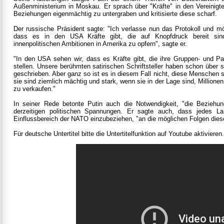
Außenministerium in Moskau. Er sprach über "Kräfte" in den Vereinigte
Beziehungen eigenmächtig zu untergraben und kritisierte diese scharf.
Der russische Präsident sagte: "Ich verlasse nun das Protokoll und mö
dass es in den USA Kräfte gibt, die auf Knopfdruck bereit sind
innenpolitischen Ambitionen in Amerika zu opfern", sagte er.
"In den USA sehen wir, dass es Kräfte gibt, die ihre Gruppen- und Par
stellen. Unsere berühmten satirischen Schriftsteller haben schon übe
geschrieben. Aber ganz so ist es in diesem Fall nicht, diese Menschen 
sie sind ziemlich mächtig und stark, wenn sie in der Lage sind, Millio
zu verkaufen."
In seiner Rede betonte Putin auch die Notwendigkeit, "die Beziehun
derzeitigen politischen Spannungen. Er sagte auch, dass jedes L
Einflussbereich der NATO einzubeziehen, "an die möglichen Folgen diese
Für deutsche Untertitel bitte die Untertitelfunktion auf Youtube aktivieren.