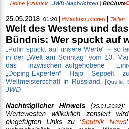
Home
|
<zurück
|
JWD-Nachrichten
|
BitChute
25.05.2018
|
|
01:20
#Machtstrukturen
Teilen
Welt des Westens und das 
Bündnis: Wer spuckt auf 
„Putin spuckt auf unsere Werte“ – so la
in der „Welt am Sonntag“ vom 13. Mai.
das – inzwischen aufgehobene – Einr
„Doping-Experten“ Hajo Seppelt zu
Weltmeisterschaft in Russland. [
Quelle:
JWD
Nachträglicher Hinweis
(
):
25.01.2023
Wertewesten willkürlich zensiert wir
eingefügten Links zu '
Sputnik News