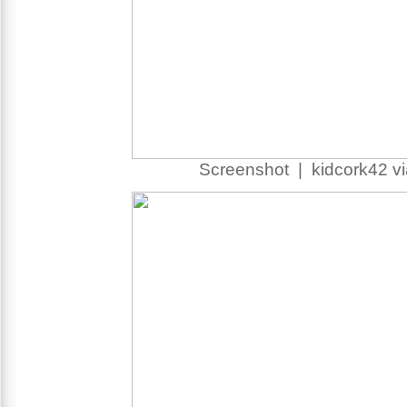
Screenshot | kidcork42 v