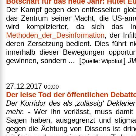
Botschaft für das neue Jahr: Hütet E
Der Kampf gegen den entfesselten globa
das Zentrum seiner Macht, die US-ame
wird komplizierter, da sich das Im
Methoden_der_Desinformation
, der Inf
deren Zersetzung bedient. Dies führt ni
innerhalb dieser Bewegungen opportun
gewinnen, sondern ... [
]
J
Quelle: Wipokuli
27.12.2017
00:00
Der leise Tod der öffentlichen Debatt
Der Korridor des als ‚zulässig‘ Deklarier
mehr.
- Wer ihn verlässt, muss damit
Sagen haben, ausgegrenzt und stigmat
gegen die Ächtung von Dissens ist dri