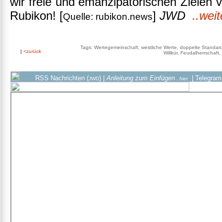
wir freie und emanzipatorischen Zielen 
Rubikon! [
]
JWD
..wei
Quelle: rubikon.news
Tags: Wertegemeinschaft, westliche Werte, doppelte Standard
|
<zurück
Willkür, Feudalherrschaft,