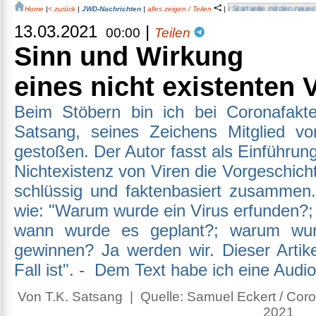
Home
|
< zurück
|
JWD-Nachrichten
|
alles zeigen / Teilen
|
13.03.2021
|
00:00
Teilen
Sinn und Wirkung
eines nicht existenten 
Beim Stöbern bin ich bei Coronafakte
Satsang, seines Zeichens Mitglied 
gestoßen. Der Autor fasst als Einführun
Nichtexistenz von Viren die Vorgeschich
schlüssig und faktenbasiert zusammen.
wie: "Warum wurde ein Virus erfunden?; 
wann wurde es geplant?; warum wur
gewinnen? Ja werden wir. Dieser Artik
Fall ist". - Dem Text habe ich eine Audi
Von T.K. Satsang | Quelle: Samuel Eckert / Cor
2021